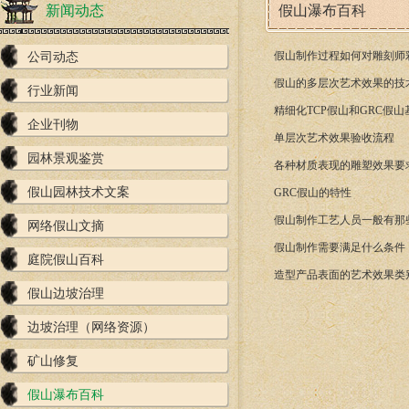
新闻动态
假山瀑布百科
假山制作过程如何对雕刻师
公司动态
假山的多层次艺术效果的技
行业新闻
精细化TCP假山和GRC假
企业刊物
单层次艺术效果验收流程
园林景观鉴赏
各种材质表现的雕塑效果要
假山园林技术文案
GRC假山的特性
假山制作工艺人员一般有那
网络假山文摘
假山制作需要满足什么条件
庭院假山百科
造型产品表面的艺术效果类
假山边坡治理
边坡治理（网络资源）
矿山修复
假山瀑布百科