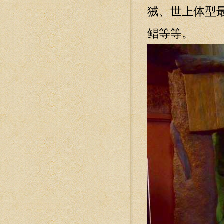
狨、世上体型
鲳等等。