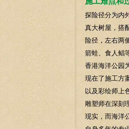
施工难点和
探险径分为内
真大树屋，搭
险径，左右两
箭蛙、食人鲳
香港海洋公园
现在了施工方
以及彩绘师上
雕塑师在深刻
现实，而海洋